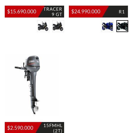
TRACER
$
15.690.000
$
24.990.000
R1
9 GT
15FMHL
$
2.590.000
(2T)